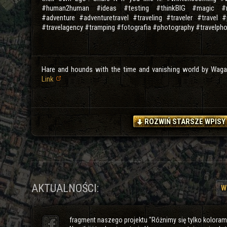
#human2human #ideas #testing #thinkBIG #magic #m
#adventure #adventuretravel #traveling #traveler #trave
#travelagency #tramping #fotografia #photography #travelph
Hare and hounds with the time and vanishing world by Wagab
Link
ROZWIŃ STARSZE WPISY
AKTUALNOŚCI:
W
fragment naszego projektu "Różnimy się tylko koloram