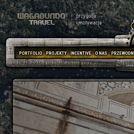
przygoda
i motywacja
PORTFOLIO
PROJEKTY
INCENTIVE
O NAS
PRZEWODN