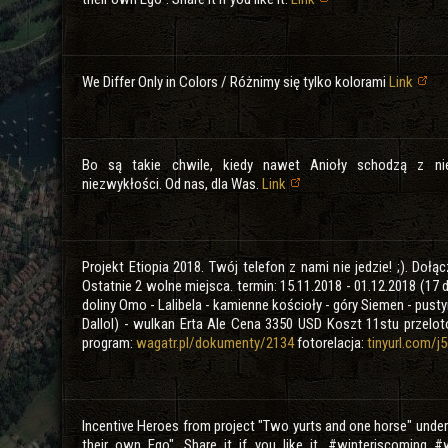
We Differ Only in Colors / Różnimy się tylko kolorami
Link
Bo są takie chwile, kiedy nawet Anioły schodzą z ni
niezwykłości. Od nas, dla Was.
Link
Projekt Etiopia 2018. Twój telefon z nami nie jedzie! ;). Doł
Ostatnie 2 wolne miejsca. termin: 15.11.2018 - 01.12.2018 (17
doliny Omo - Lalibela - kamienne kościoły - góry Siemen - pusty
Dallol) - wulkan Erta Ale Cena 3350 USD Koszt 11stu przelo
program:
wagatr.pl/dokumenty/2134
fotorelacja:
tinyurl.com/j
Incentive Heroes from project "Two yurts and one horse" under
their own Ego". Share it if you like it. #winteriscoming 