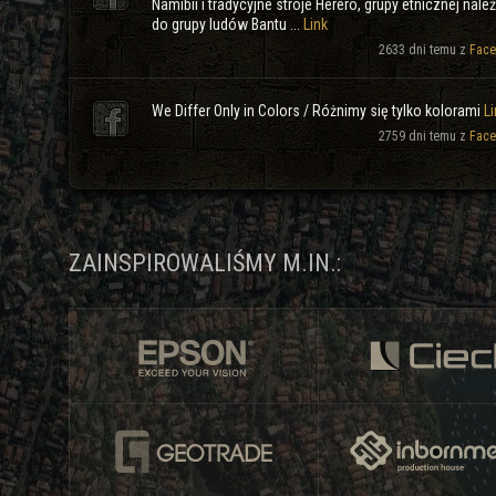
Namibii i tradycyjne stroje Herero, grupy etnicznej nale
do grupy ludów Bantu ...
Link
2633 dni temu z
Face
We Differ Only in Colors / Różnimy się tylko kolorami
Li
2759 dni temu z
Face
ZAINSPIROWALIŚMY M.IN.: