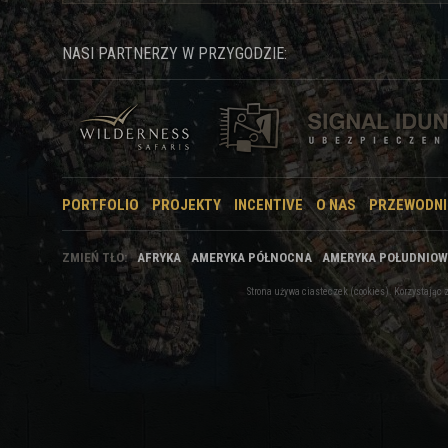
NASI PARTNERZY W PRZYGODZIE:
PORTFOLIO
PROJEKTY
INCENTIVE
O NAS
PRZEWODNI
ZMIEŃ TŁO:
AFRYKA
AMERYKA PÓŁNOCNA
AMERYKA POŁUDNIO
Strona używa ciasteczek (cookies). Korzystają