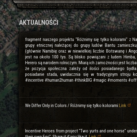
AKTUALNOŚCI
fragment naszego projektu "Różnimy się tylko kolorami" z Nami
grupy etnicznej należącej do grupy ludów Bantu zamieszku
(głównie Namibię oraz w niewielkiej liczbie Botswanę i Ang
jest na około 100 tys. Są blisko powiązani z ludem Himba, 
Herero są narodem rolniczym. Miarą ich zamożności jest liczb
że pozycja społeczna zależy od ilości posiadanego bydła
posiadanie stada, uwidacznia się w tradycyjnym stroju ko
#incentive #human2human #thinkBIG #magic #moments #off
We Differ Only in Colors / Różnimy się tylko kolorami
Link
Incentive Heroes from project "Two yurts and one horse" under
their own Ego". Share it if you like it.
Link