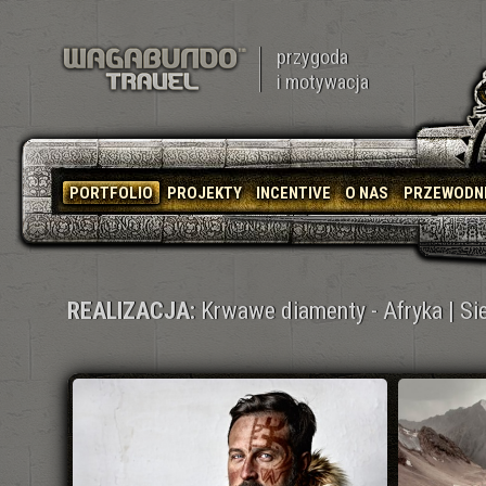
przygoda
i motywacja
PORTFOLIO
PROJEKTY
INCENTIVE
O NAS
PRZEWODN
REALIZACJA:
Krwawe diamenty - Afryka | Sie