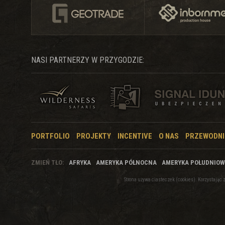
NASI PARTNERZY W PRZYGODZIE:
PORTFOLIO
PROJEKTY
INCENTIVE
O NAS
PRZEWODNI
ZMIEŃ TŁO:
AFRYKA
AMERYKA PÓŁNOCNA
AMERYKA POŁUDNIO
Strona używa ciasteczek (cookies). Korzystają