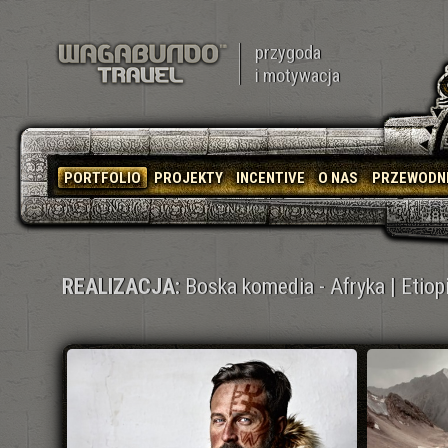
przygoda
i motywacja
PORTFOLIO
PROJEKTY
INCENTIVE
O NAS
PRZEWODN
REALIZACJA:
Boska komedia - Afryka | Etiop